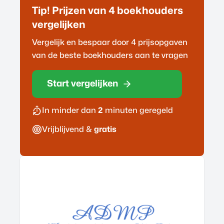
Tip! Prijzen van 4
boekhouder
s
vergelijken
Vergelijk en bespaar door 4 prijsopgaven
van de beste
boekhouder
s aan te vragen
Start vergelijken
In minder dan
2
minuten geregeld
Vrijblijvend &
gratis