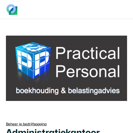
Beheer je bedrijfspagina
Administratiekantoor