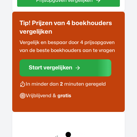
Prijsopgaven vergelijken
Tip! Prijzen van 4
boekhouder
s
vergelijken
Vergelijk en bespaar door 4 prijsopgaven
van de beste
boekhouder
s aan te vragen
Start vergelijken
In minder dan
2
minuten geregeld
Vrijblijvend &
gratis