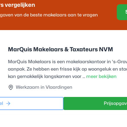
r
s vergelijken
opgaven van de beste
makelaar
s aan te vragen
MarQuis Makelaars & Taxateurs NVM
MarQuis Makelaars is een makelaarskantoor in 's-Grav
aanpak. Ze hebben een frisse kijk op woongeluk en sta
kan gemakkelijk langskomen voor ...
meer bekijken
Werkzaam in Vlaardingen
el
Prijsopgav