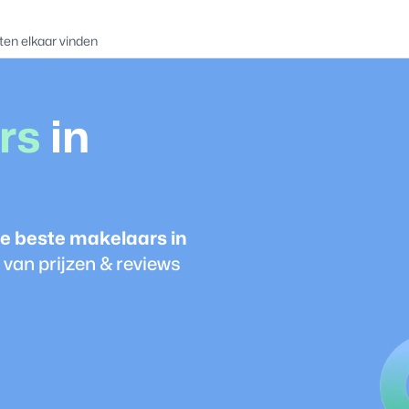
ten elkaar vinden
r
s
in
e beste
makelaar
s in
van prijzen & reviews