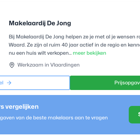
Makelaardij De Jong
Bij Makelaardij De Jong helpen ze je met al je wense
Waard. Ze zijn al ruim 40 jaar actief in de regio en ken
nu een huis wilt verkopen...
meer bekijken
Werkzaam in Vlaardingen
el
Prijsopgav
r
s vergelijken
opgaven van de beste
makelaar
s aan te vragen