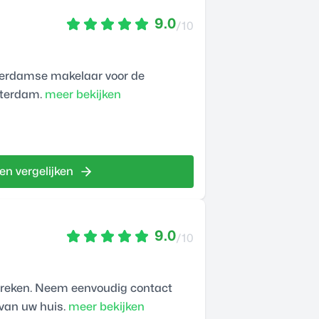
9.0
/10
terdamse makelaar voor de
tterdam.
meer bekijken
en vergelijken
9.0
/10
treken. Neem eenvoudig contact
van uw huis.
meer bekijken