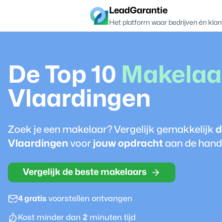
LeadGarantie
Het platform waar bedrijven én klan
De Top 10
Makelaa
Vlaardingen
Zoek je een
makelaar
? Vergelijk gemakkelijk
d
Vlaardingen
voor
jouw opdracht
aan de hand 
Vergelijk de beste makelaars
4 gratis
voorstellen ontvangen
Kost minder dan
2
minuten tijd