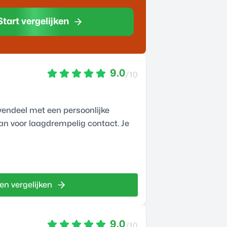
Start vergelijken
9.0
/10
endeel met een persoonlijke
an voor laagdrempelig contact. Je
en vergelijken
9.0
/10