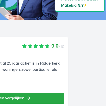
Makelaar
9,7
★
9.0
/10
l 25 jaar actief is in Ridderkerk.
n woningen, zowel particulier als
en vergelijken