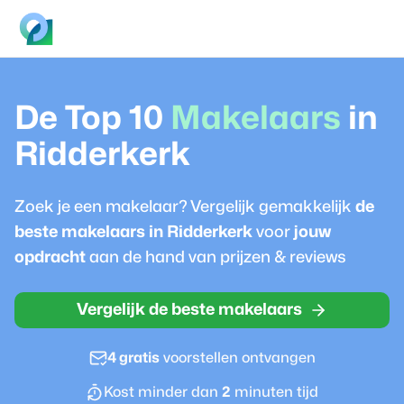
De Top 10
Makelaar
s
in
Ridderkerk
Zoek je een
makelaar
? Vergelijk gemakkelijk
de
beste
makelaar
s in
Ridderkerk
voor
jouw
opdracht
aan de hand van prijzen & reviews
Vergelijk de beste makelaars
4 gratis
voorstellen ontvangen
Kost minder dan
2
minuten tijd