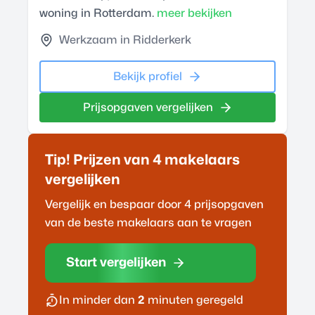
woning in Rotterdam.
meer bekijken
Werkzaam in Ridderkerk
Bekijk profiel
Prijsopgaven vergelijken
Tip! Prijzen van 4
makelaar
s
vergelijken
Vergelijk en bespaar door 4 prijsopgaven
van de beste
makelaar
s aan te vragen
Start vergelijken
In minder dan
2
minuten geregeld