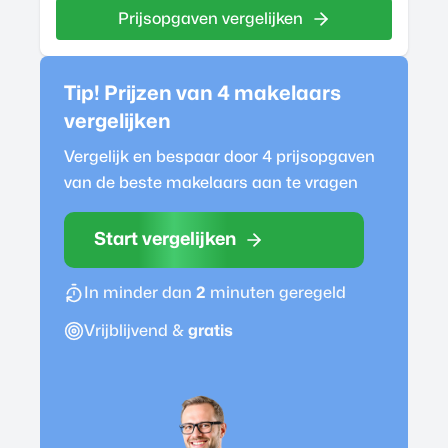
Prijsopgaven vergelijken
Tip! Prijzen van 4
makelaar
s
vergelijken
Vergelijk en bespaar door 4 prijsopgaven
van de beste
makelaar
s aan te vragen
Start vergelijken
In minder dan
2
minuten geregeld
Vrijblijvend &
gratis