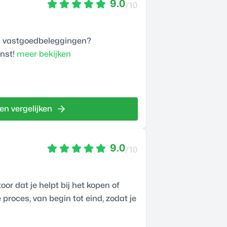
9.0
/10
 in vastgoedbeleggingen?
nst!
meer bekijken
en vergelijken
9.0
/10
r dat je helpt bij het kopen of
 proces, van begin tot eind, zodat je