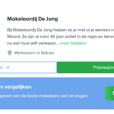
Makelaardij De Jong
Bij Makelaardij De Jong helpen ze je met al je wense
Waard. Ze zijn al ruim 40 jaar actief in de regio en ken
nu een huis wilt verkopen...
meer bekijken
Werkzaam in Bolnes
el
Prijsopgav
r
s vergelijken
opgaven van de beste
makelaar
s aan te vragen