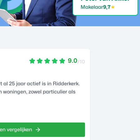
Makelaar
9,7
★
9.0
/10
l 25 jaar actief is in Ridderkerk.
n woningen, zowel particulier als
en vergelijken