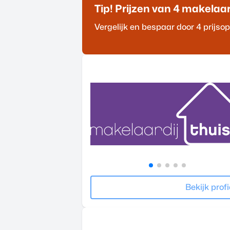
Tip! Prijzen van 4
makelaa
Vergelijk en bespaar door 4 prijs
Bekijk profi