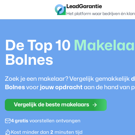
LeadGarantie
Het platform waar bedrijven én klan
De Top 10
Makelaa
Bolnes
Zoek je een
makelaar
? Vergelijk gemakkelijk
d
Bolnes
voor
jouw opdracht
aan de hand van pr
Vergelijk de beste makelaars
4 gratis
voorstellen ontvangen
Kost minder dan
2
minuten tijd