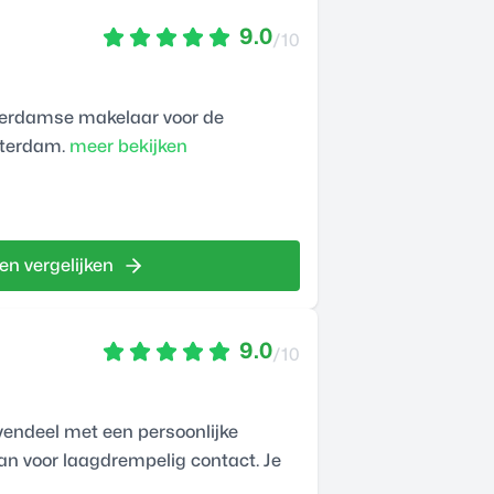
9.0
/10
terdamse makelaar voor de
tterdam.
meer bekijken
en vergelijken
9.0
/10
endeel met een persoonlijke
an voor laagdrempelig contact. Je