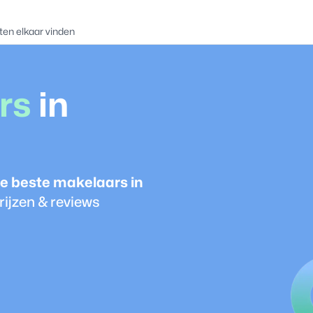
ten elkaar vinden
r
s
in
e beste
makelaar
s in
ijzen & reviews