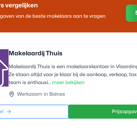
r
s vergelijken
opgaven van de beste
makelaar
s aan te vragen
Makelaardij Thuis
Makelaardij Thuis is een makelaarskantoor in Vlaardin
Ze staan altijd voor je klaar bij de aankoop, verkoop, ta
team is enthousi...
meer bekijken
Werkzaam in Bolnes
el
Prijsopgav