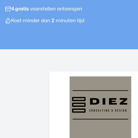
4 gratis
voorstellen ontvangen
Kost minder dan
2
minuten tijd