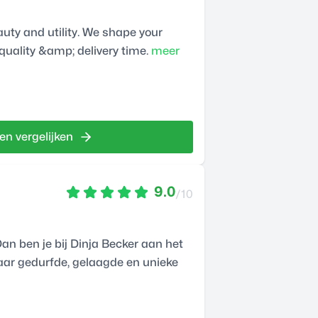
auty and utility. We shape your
uality &amp; delivery time.
meer
en vergelijken
9.0
/10
 Dan ben je bij Dinja Becker aan het
aar gedurfde, gelaagde en unieke