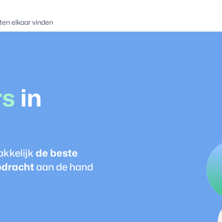
ten elkaar vinden
r
s
in
akkelijk
de beste
pdracht
aan de hand