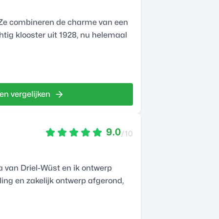
n! Ze combineren de charme van een
ig klooster uit 1928, nu helemaal
en vergelijken
9.0
/10
va van Driel-Wüst en ik ontwerp
yling en zakelijk ontwerp afgerond,