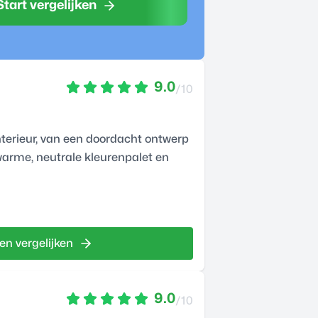
Start vergelijken
9.0
/10
 interieur, van een doordacht ontwerp
 warme, neutrale kleurenpalet en
en vergelijken
9.0
/10