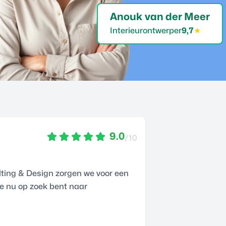
Anouk van der Meer
Interieurontwerper
9,7
★
9.0
/10
ulting & Design zorgen we voor een
 je nu op zoek bent naar