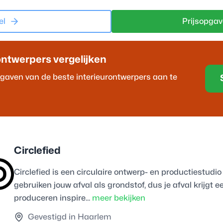
el
Prijsopgav
ontwerper
s vergelijken
opgaven van de beste
interieurontwerper
s aan te
Circlefied
Circlefied is een circulaire ontwerp- en productiestud
gebruiken jouw afval als grondstof, dus je afval krijgt
produceren inspire...
meer bekijken
Gevestigd in Haarlem