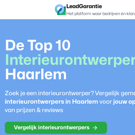
LeadGarantie
Het platform waar bedrijven én klan
De Top 10
Interieurontwerpe
Haarlem
Zoek je een
interieurontwerper
? Vergelijk gem
interieurontwerper
s in
Haarlem
voor
jouw o
van prijzen & reviews
Vergelijk interieurontwerpers