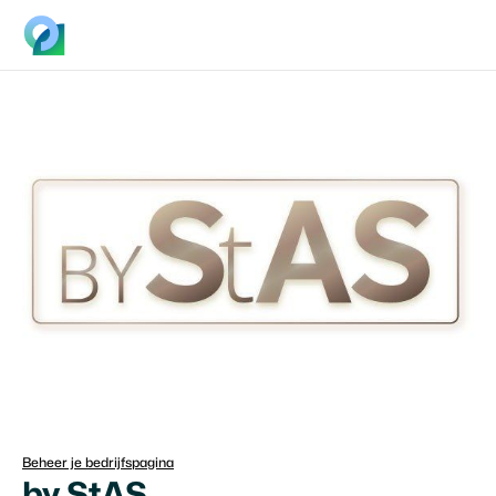
Beheer je bedrijfspagina
by StAS