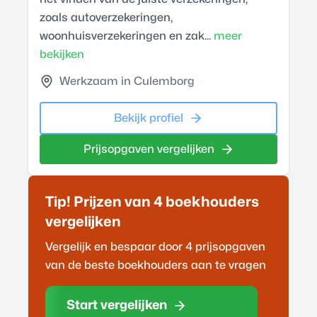
zoals autoverzekeringen,
woonhuisverzekeringen en zak...
meer
bekijken
Werkzaam in Culemborg
Bekijk profiel
Prijsopgaven vergelijken
Tip! Prijzen van 4
boekhouder
s
vergelijken
Vergelijk en bespaar door 4 prijsopgaven
van de beste
boekhouder
s aan te vragen
Start vergelijken