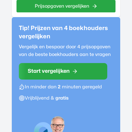
Prijsopgaven vergelijken
Tip! Prijzen van 4
boekhouder
s
vergelijken
Vergelijk en bespaar door 4 prijsopgaven
van de beste
boekhouder
s aan te vragen
Start vergelijken
In minder dan
2
minuten geregeld
Vrijblijvend &
gratis