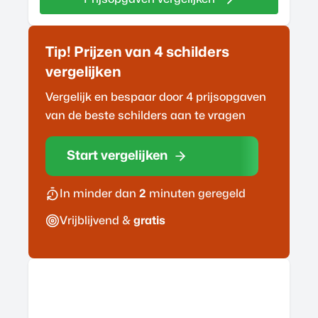
Tip! Prijzen van 4
schilder
s
vergelijken
Vergelijk en bespaar door 4 prijsopgaven
van de beste
schilder
s aan te vragen
Start vergelijken
In minder dan
2
minuten geregeld
Vrijblijvend &
gratis