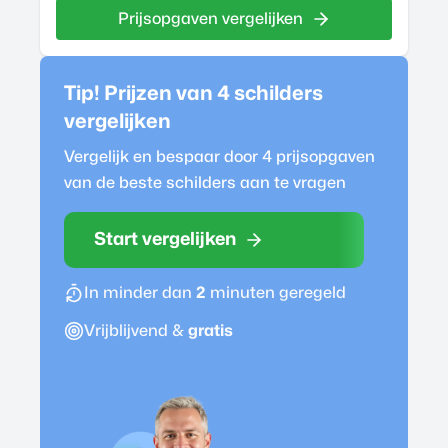
Prijsopgaven vergelijken
Tip! Prijzen van 4
schilder
s
vergelijken
Vergelijk en bespaar door 4 prijsopgaven
van de beste
schilder
s aan te vragen
Start vergelijken
In minder dan
2
minuten geregeld
Vrijblijvend &
gratis