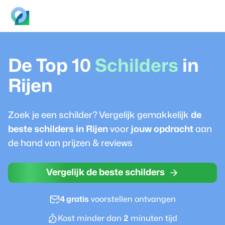
De Top 10
Schilder
s
in
Rijen
Zoek je een
schilder
? Vergelijk gemakkelijk
de
beste
schilder
s in
Rijen
voor
jouw opdracht
aan
de hand van prijzen & reviews
Vergelijk de beste schilders
4 gratis
voorstellen ontvangen
Kost minder dan
2
minuten tijd