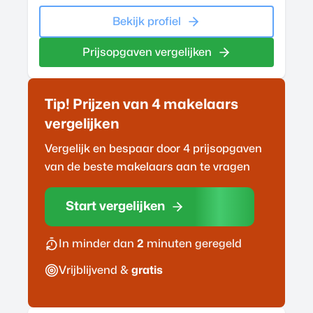
Bekijk profiel
Prijsopgaven vergelijken
Tip! Prijzen van 4
makelaar
s
vergelijken
Vergelijk en bespaar door 4 prijsopgaven
van de beste
makelaar
s aan te vragen
Start vergelijken
In minder dan
2
minuten geregeld
Vrijblijvend &
gratis