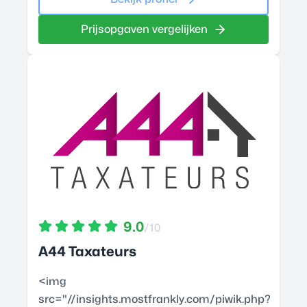
Prijsopgaven vergelijken
9.0
/10
A44 Taxateurs
<img
src="//insights.mostfrankly.com/piwik.php?