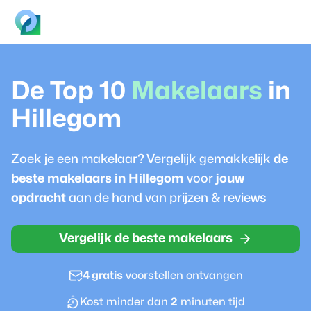
De Top 10
Makelaar
s
in
Hillegom
Zoek je een
makelaar
? Vergelijk gemakkelijk
de
beste
makelaar
s in
Hillegom
voor
jouw
opdracht
aan de hand van prijzen & reviews
Vergelijk de beste makelaars
4 gratis
voorstellen ontvangen
Kost minder dan
2
minuten tijd