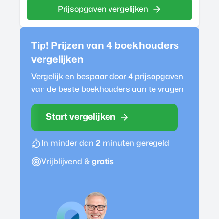
Prijsopgaven vergelijken
Tip! Prijzen van 4
boekhouder
s
vergelijken
Vergelijk en bespaar door 4 prijsopgaven
van de beste
boekhouder
s aan te vragen
Start vergelijken
In minder dan
2
minuten geregeld
Vrijblijvend &
gratis