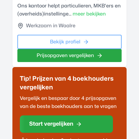
Ons kantoor helpt particulieren, MKB'ers en
(overheids)instellinge...
meer bekijken
Werkzaam in Waalre
Bekijk profiel
Prijsopgaven vergelijken
Tip! Prijzen van 4
boekhouder
s
vergelijken
Vergelijk en bespaar door 4 prijsopgaven
van de beste
boekhouder
s aan te vragen
Start vergelijken