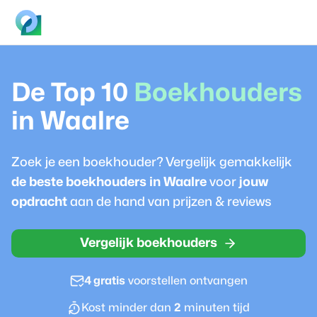
De Top 10
Boekhouder
s
in
Waalre
Zoek je een
boekhouder
? Vergelijk gemakkelijk
de beste
boekhouder
s in
Waalre
voor
jouw
opdracht
aan de hand van prijzen & reviews
Vergelijk boekhouders
4 gratis
voorstellen ontvangen
Kost minder dan
2
minuten tijd