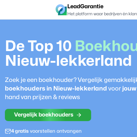
LeadGarantie
Het platform waar bedrijven én klan
De Top 10
Boekhou
Nieuw-lekkerland
Zoek je een
boekhouder
? Vergelijk gemakkeli
boekhouder
s in
Nieuw-lekkerland
voor
jouw
hand van prijzen & reviews
Vergelijk boekhouders
4 gratis
voorstellen ontvangen