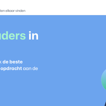
ten elkaar vinden
der
s
in
jk
de beste
 opdracht
aan de