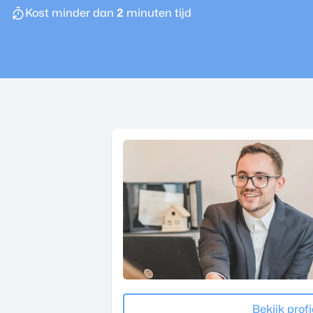
Kost minder dan
2
minuten tijd
Bekijk profi