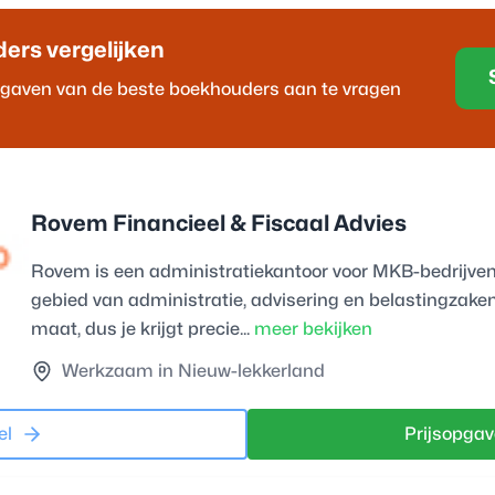
der
s vergelijken
opgaven van de beste
boekhouder
s aan te vragen
Rovem Financieel & Fiscaal Advies
Rovem is een administratiekantoor voor MKB-bedrijven.
gebied van administratie, advisering en belastingzaken
maat, dus je krijgt precie...
meer bekijken
Werkzaam in Nieuw-lekkerland
el
Prijsopgav