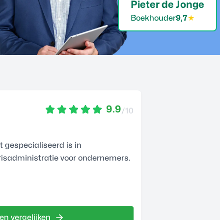
Pieter de Jonge
Boekhouder
9,7
★
9.9
/10
 gespecialiseerd is in
risadministratie voor ondernemers.
en vergelijken