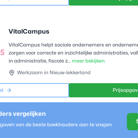
VitalCampus
VitalCampus helpt sociale ondernemers en onderneme
zorgen voor correcte en inzichtelijke administraties, vo
in administratie, fiscale z...
meer bekijken
Werkzaam in Nieuw-lekkerland
el
Prijsopgav
der
s vergelijken
opgaven van de beste
boekhouder
s aan te vragen