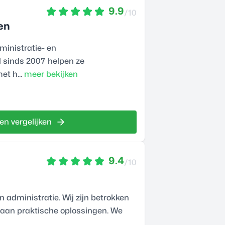
9.9
/10
en
ministratie- en
 sinds 2007 helpen ze
et h...
meer bekijken
en vergelijken
9.4
/10
 administratie. Wij zijn betrokken
 aan praktische oplossingen. We