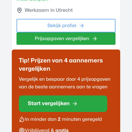
Werkzaam in Utrecht
Bekijk profiel
Prijsopgaven vergelijken
Tip! Prijzen van 4
aannemer
s
vergelijken
Vergelijk en bespaar door 4 prijsopgaven
van de beste
aannemer
s aan te vragen
Start vergelijken
In minder dan
2
minuten geregeld
Vrijblijvend &
gratis