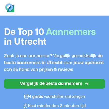
De Top 10
Aannemer
s
in
Utrecht
Zoek je een
aannemer
? Vergelijk gemakkelijk
de
beste
aannemer
s in
Utrecht
voor
jouw opdracht
aan de hand van prijzen & reviews
Vergelijk de beste aannemers
4 gratis
voorstellen ontvangen
Kost minder dan
2
minuten tijd