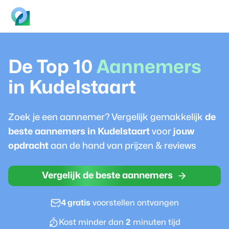
De Top 10
Aannemer
s
in
Kudelstaart
Zoek je een
aannemer
? Vergelijk gemakkelijk
de
beste
aannemer
s in
Kudelstaart
voor
jouw
opdracht
aan de hand van prijzen & reviews
Vergelijk de beste aannemers
4 gratis
voorstellen ontvangen
Kost minder dan
2
minuten tijd