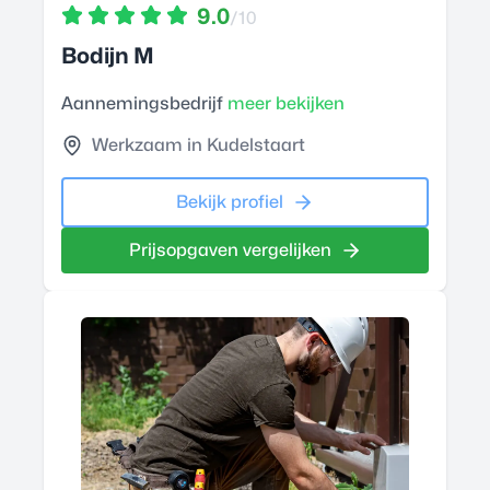
9.0
/10
Bodijn M
Aannemingsbedrijf
meer bekijken
Werkzaam in Kudelstaart
Bekijk profiel
Prijsopgaven vergelijken