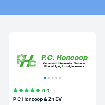
9.0
/10
P C Honcoop & Zn BV