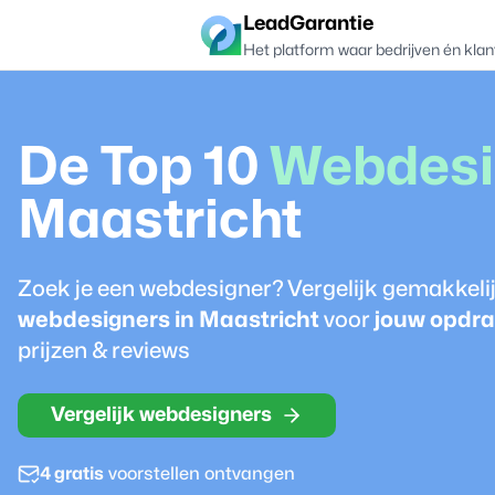
LeadGarantie
Het platform waar bedrijven én klan
De Top 10
Webdesi
Maastricht
Zoek je een
webdesigner
? Vergelijk gemakkeli
webdesigner
s in
Maastricht
voor
jouw opdra
prijzen & reviews
Vergelijk webdesigners
4 gratis
voorstellen ontvangen