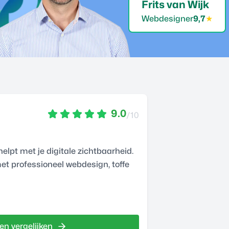
Frits van Wijk
Webdesigner
9,7
★
9.0
/10
elpt met je digitale zichtbaarheid.
met professioneel webdesign, toffe
en vergelijken