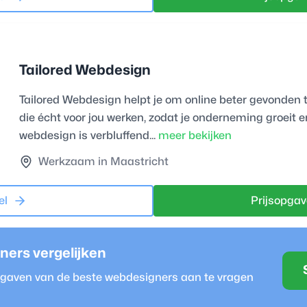
Tailored Webdesign
Tailored Webdesign helpt je om online beter gevonden 
die écht voor jou werken, zodat je onderneming groeit e
webdesign is verbluffend...
meer bekijken
Werkzaam in Maastricht
el
Prijsopgav
ner
s vergelijken
opgaven van de beste
webdesigner
s aan te vragen