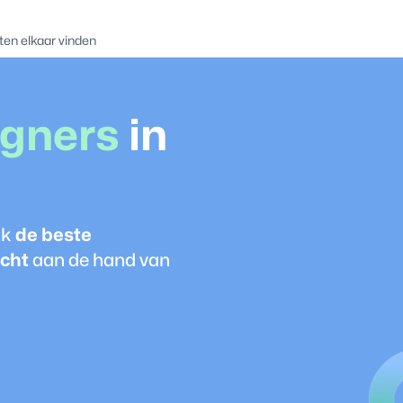
ten elkaar vinden
gner
s
in
jk
de beste
cht
aan de hand van