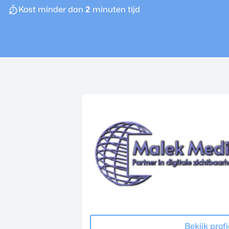
Kost minder dan
2
minuten tijd
Bekijk profi