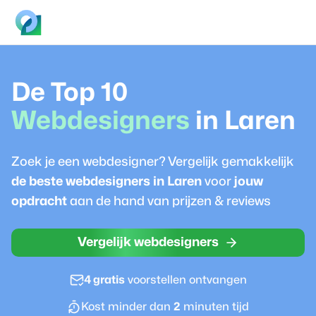
De Top 10
Webdesigner
s
in
Laren
Zoek je een
webdesigner
? Vergelijk gemakkelijk
de beste
webdesigner
s in
Laren
voor
jouw
opdracht
aan de hand van prijzen & reviews
Vergelijk webdesigners
4 gratis
voorstellen ontvangen
Kost minder dan
2
minuten tijd