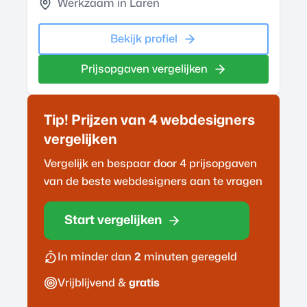
Werkzaam in Laren
Bekijk profiel
Prijsopgaven vergelijken
Tip! Prijzen van 4
webdesigner
s
vergelijken
Vergelijk en bespaar door 4 prijsopgaven
van de beste
webdesigner
s aan te vragen
Start vergelijken
In minder dan
2
minuten geregeld
Vrijblijvend &
gratis