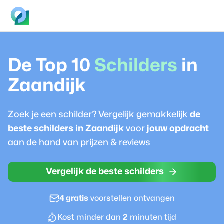
De Top 10
Schilder
s
in
Zaandijk
Zoek je een
schilder
? Vergelijk gemakkelijk
de
beste
schilder
s in
Zaandijk
voor
jouw opdracht
aan de hand van prijzen & reviews
Vergelijk de beste schilders
4 gratis
voorstellen ontvangen
Kost minder dan
2
minuten tijd