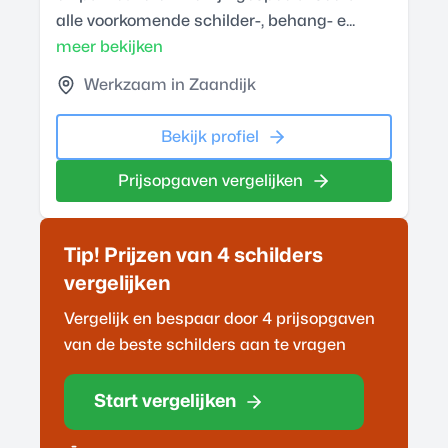
alle voorkomende schilder-, behang- e...
meer bekijken
Werkzaam in Zaandijk
Bekijk profiel
Prijsopgaven vergelijken
Tip! Prijzen van 4
schilder
s
vergelijken
Vergelijk en bespaar door 4 prijsopgaven
van de beste
schilder
s aan te vragen
Start vergelijken