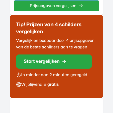
Prijsopgaven vergelijken
Tip! Prijzen van 4
schilder
s
vergelijken
Vergelijk en bespaar door 4 prijsopgaven
van de beste
schilder
s aan te vragen
Start vergelijken
In minder dan
2
minuten geregeld
Vrijblijvend &
gratis