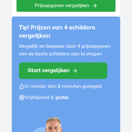
Prijsopgaven vergelijken
Tip! Prijzen van 4
schilder
s
vergelijken
Vergelijk en bespaar door 4 prijsopgaven
van de beste
schilder
s aan te vragen
Start vergelijken
In minder dan
2
minuten geregeld
Vrijblijvend &
gratis