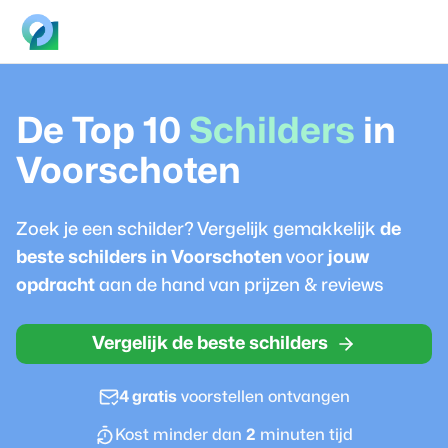
De Top 10
Schilder
s
in
Voorschoten
Zoek je een
schilder
? Vergelijk gemakkelijk
de
beste
schilder
s in
Voorschoten
voor
jouw
opdracht
aan de hand van prijzen & reviews
Vergelijk de beste schilders
4 gratis
voorstellen ontvangen
Kost minder dan
2
minuten tijd