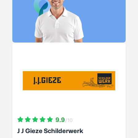
9.9
/10
J J Gieze Schilderwerk