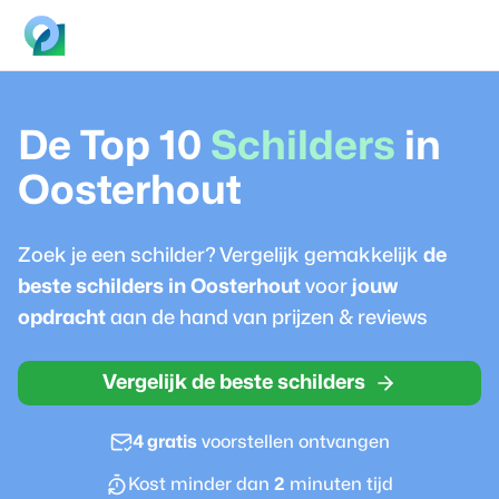
De Top 10
Schilder
s
in
Oosterhout
Zoek je een
schilder
? Vergelijk gemakkelijk
de
beste
schilder
s in
Oosterhout
voor
jouw
opdracht
aan de hand van prijzen & reviews
Vergelijk de beste schilders
4 gratis
voorstellen ontvangen
Kost minder dan
2
minuten tijd