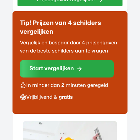
Tip! Prijzen van 4
schilder
s
vergelijken
Vergelijk en bespaar door 4 prijsopgaven
van de beste
schilder
s aan te vragen
Start vergelijken
In minder dan
2
minuten geregeld
Vrijblijvend &
gratis