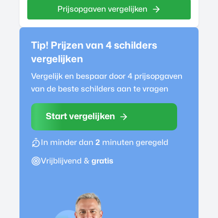
Prijsopgaven vergelijken
Tip! Prijzen van 4
schilder
s
vergelijken
Vergelijk en bespaar door 4 prijsopgaven
van de beste
schilder
s aan te vragen
Start vergelijken
In minder dan
2
minuten geregeld
Vrijblijvend &
gratis