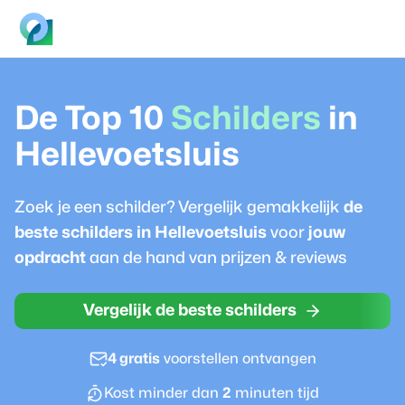
De Top 10
Schilder
s
in
Hellevoetsluis
Zoek je een
schilder
? Vergelijk gemakkelijk
de
beste
schilder
s in
Hellevoetsluis
voor
jouw
opdracht
aan de hand van prijzen & reviews
Vergelijk de beste schilders
4 gratis
voorstellen ontvangen
Kost minder dan
2
minuten tijd