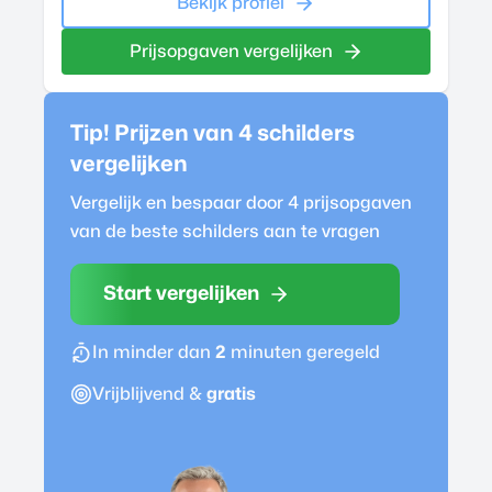
Bekijk profiel
Prijsopgaven vergelijken
Tip! Prijzen van 4
schilder
s
vergelijken
Vergelijk en bespaar door 4 prijsopgaven
van de beste
schilder
s aan te vragen
Start vergelijken
In minder dan
2
minuten geregeld
Vrijblijvend &
gratis