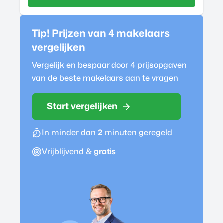
Tip! Prijzen van 4
makelaar
s
vergelijken
Vergelijk en bespaar door 4 prijsopgaven
van de beste
makelaar
s aan te vragen
Start vergelijken
In minder dan
2
minuten geregeld
Vrijblijvend &
gratis