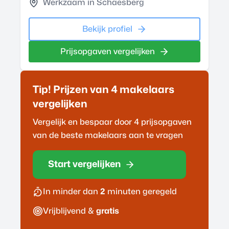
Werkzaam in Schaesberg
Bekijk profiel
Prijsopgaven vergelijken
Tip! Prijzen van 4
makelaar
s
vergelijken
Vergelijk en bespaar door 4 prijsopgaven
van de beste
makelaar
s aan te vragen
Start vergelijken
In minder dan
2
minuten geregeld
Vrijblijvend &
gratis