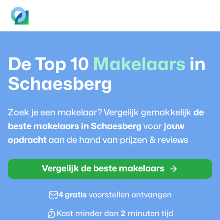
De Top 10
Makelaar
s
in
Schaesberg
Zoek je een
makelaar
? Vergelijk gemakkelijk
de
beste
makelaar
s in
Schaesberg
voor
jouw
opdracht
aan de hand van prijzen & reviews
Vergelijk de beste makelaars
4 gratis
voorstellen ontvangen
Kost minder dan
2
minuten tijd