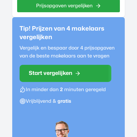
Prijsopgaven vergelijken
Tip! Prijzen van 4
makelaar
s
vergelijken
Vergelijk en bespaar door 4 prijsopgaven
van de beste
makelaar
s aan te vragen
Start vergelijken
In minder dan
2
minuten geregeld
Vrijblijvend &
gratis