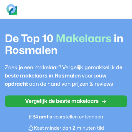
De Top 10
Makelaar
s
in
Rosmalen
Zoek je een
makelaar
? Vergelijk gemakkelijk
de
beste
makelaar
s in
Rosmalen
voor
jouw
opdracht
aan de hand van prijzen & reviews
Vergelijk de beste makelaars
4 gratis
voorstellen ontvangen
Kost minder dan
2
minuten tijd