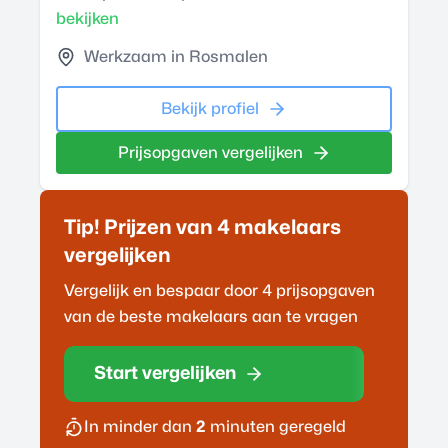
bekijken
Werkzaam in Rosmalen
Bekijk profiel
Prijsopgaven vergelijken
Tip! Prijzen van 4
makelaar
s
vergelijken
Vergelijk en bespaar door 4 prijsopgaven
van de beste
makelaar
s aan te vragen
Start vergelijken
In minder dan
2
minuten geregeld