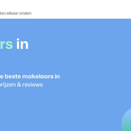
ten elkaar vinden
r
s
in
e beste
makelaar
s in
rijzen & reviews