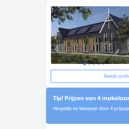
Bekijk profi
Tip! Prijzen van 4
makelaa
Vergelijk en bespaar door 4 prijs