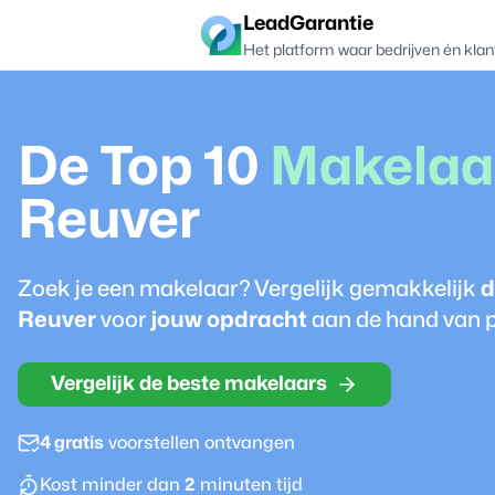
LeadGarantie
Het platform waar bedrijven én klan
De Top 10
Makelaa
Reuver
Zoek je een
makelaar
? Vergelijk gemakkelijk
d
Reuver
voor
jouw opdracht
aan de hand van p
Vergelijk de beste makelaars
4 gratis
voorstellen ontvangen
Kost minder dan
2
minuten tijd