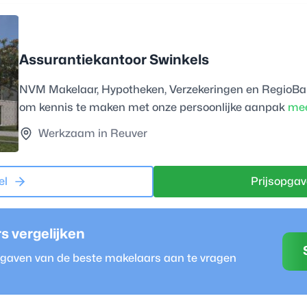
Assurantiekantoor Swinkels
NVM Makelaar, Hypotheken, Verzekeringen en RegioBank
om kennis te maken met onze persoonlijke aanpak
mee
Werkzaam in Reuver
el
Prijsopgav
r
s vergelijken
opgaven van de beste
makelaar
s aan te vragen