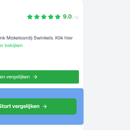
9.0
/10
 Makelaardij Swinkels. Klik hier
r bekijken
en vergelijken
Start vergelijken