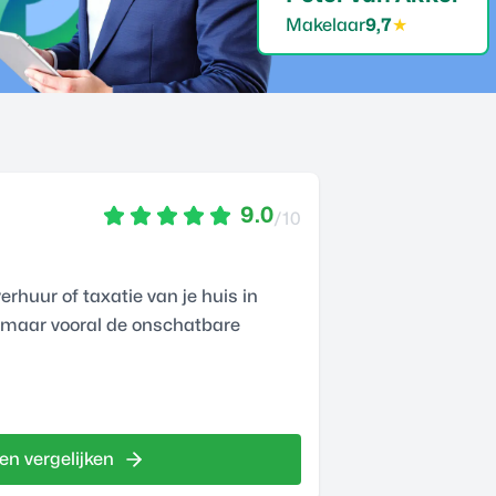
Makelaar
9,7
★
9.0
/10
erhuur of taxatie van je huis in
 maar vooral de onschatbare
en vergelijken