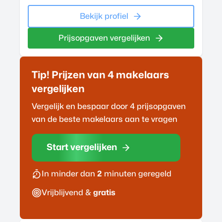
Bekijk profiel
Prijsopgaven vergelijken
Tip! Prijzen van 4
makelaar
s
vergelijken
Vergelijk en bespaar door 4 prijsopgaven
van de beste
makelaar
s aan te vragen
Start vergelijken
In minder dan
2
minuten geregeld
Vrijblijvend &
gratis