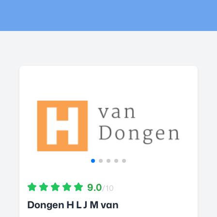
9.0
/10
Dongen H L J M van