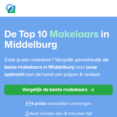
De Top 10
Makelaar
s
in
Middelburg
Zoek je een
makelaar
? Vergelijk gemakkelijk
de
beste
makelaar
s in
Middelburg
voor
jouw
opdracht
aan de hand van prijzen & reviews
Vergelijk de beste makelaars
4 gratis
voorstellen ontvangen
Kost minder dan
2
minuten tijd