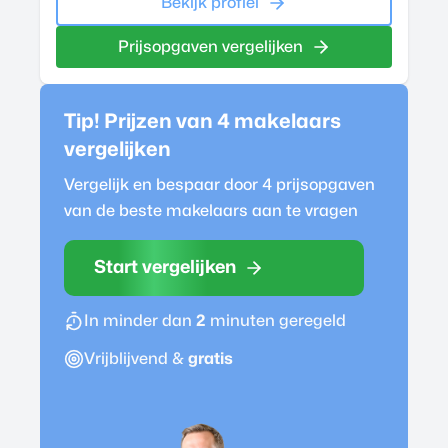
Bekijk profiel
Prijsopgaven vergelijken
Tip! Prijzen van 4
makelaar
s
vergelijken
Vergelijk en bespaar door 4 prijsopgaven
van de beste
makelaar
s aan te vragen
Start vergelijken
In minder dan
2
minuten geregeld
Vrijblijvend &
gratis