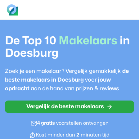
De Top 10
Makelaar
s
in
Doesburg
Zoek je een
makelaar
? Vergelijk gemakkelijk
de
beste
makelaar
s in
Doesburg
voor
jouw
opdracht
aan de hand van prijzen & reviews
Vergelijk de beste makelaars
4 gratis
voorstellen ontvangen
Kost minder dan
2
minuten tijd