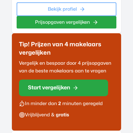
Bekijk profiel
Prijsopgaven vergelijken
Tip! Prijzen van 4
makelaar
s
vergelijken
Vergelijk en bespaar door 4 prijsopgaven
van de beste
makelaar
s aan te vragen
Start vergelijken
In minder dan
2
minuten geregeld
Vrijblijvend &
gratis