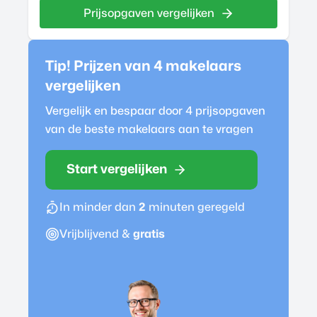
Prijsopgaven vergelijken
Tip! Prijzen van 4
makelaar
s
vergelijken
Vergelijk en bespaar door 4 prijsopgaven
van de beste
makelaar
s aan te vragen
Start vergelijken
In minder dan
2
minuten geregeld
Vrijblijvend &
gratis