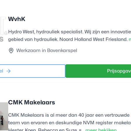
WvhK
Hydro West, hydrauliek specialist. Wij zijn een innovat
gebied van hydrauliek. Noord Holland West Friesland.
m
Werkzaam in Bovenkarspel
el
Prijsopgav
CMK Makelaars
CMK Makelaars is al meer dan 40 jaar een vertrouwde
team van ervaren en deskundige NVM register makelaar
Hester, Koen, Rebecca en Suze, s...
meer bekijken