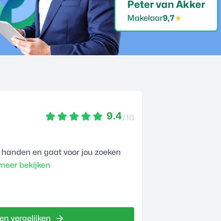
Peter van Akker
Makelaar
9,7
★
9.4
/10
 handen en gaat voor jou zoeken
eer bekijken
en vergelijken