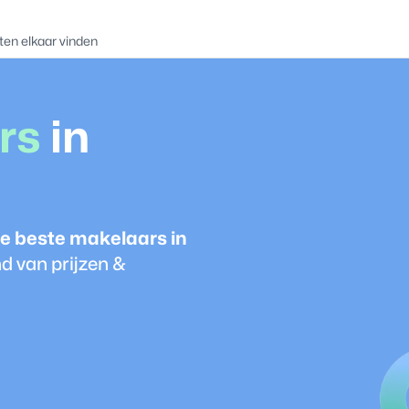
ten elkaar vinden
r
s
in
e beste
makelaar
s in
d van prijzen &