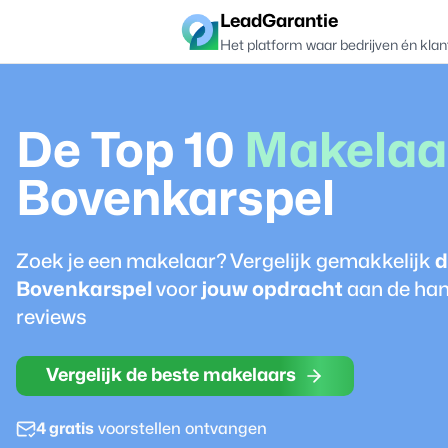
LeadGarantie
Het platform waar bedrijven én klan
De Top 10
Makelaa
Bovenkarspel
Zoek je een
makelaar
? Vergelijk gemakkelijk
d
Bovenkarspel
voor
jouw opdracht
aan de han
reviews
Vergelijk de beste makelaars
4 gratis
voorstellen ontvangen