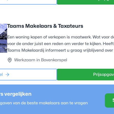
Taams Makelaars & Taxateurs
Een woning kopen of verkopen is maatwerk. Wat voor d
voor de ander juist een reden om verder te kijken. Hee
Taams Makelaardij informeert u graag vrijblijvend over
Werkzaam in Bovenkarspel
el
Prijsopgav
r
s vergelijken
opgaven van de beste
makelaar
s aan te vragen