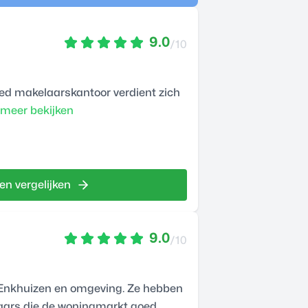
9.0
/10
ed makelaarskantoor verdient zich
meer bekijken
en vergelijken
9.0
/10
 Enkhuizen en omgeving. Ze hebben
aars die de woningmarkt goed