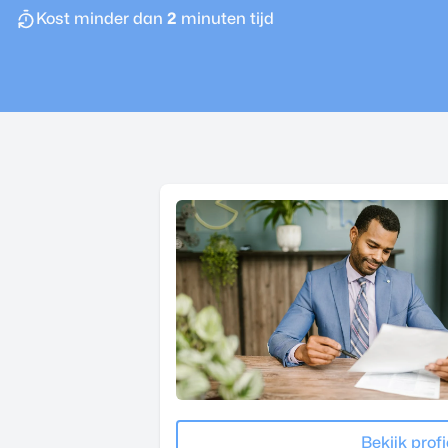
Kost minder dan
2
minuten tijd
Bekijk profi