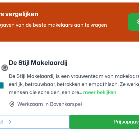
r
s vergelijken
opgaven van de beste
makelaar
s aan te vragen
De Stijl Makelaardij
De Stijl Makelaardij is een vrouwenteam van makelaars
eerlijk, betrouwbaar, betrokken en empathisch. Ze wer
mensen die scheiden, seniore...
meer bekijken
Werkzaam in Bovenkarspel
el
Prijsopgav