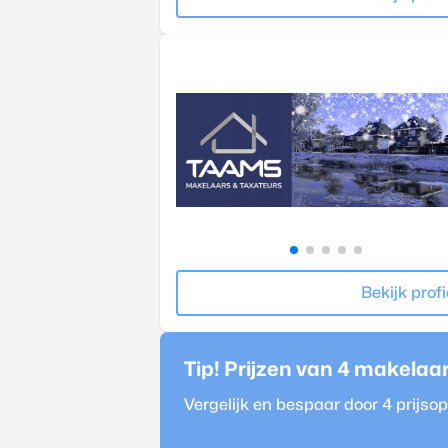
Bekijk profi
Tip! Prijzen van 4
makelaa
Vergelijk en bespaar door 4 prijs