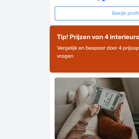
Bekijk profi
Tip! Prijzen van 4
interieur
Vergelijk en bespaar door 4 prijs
vragen