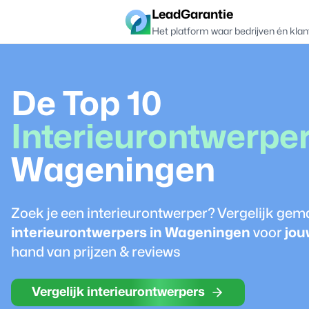
LeadGarantie
Het platform waar bedrijven én klan
De Top 10
Interieurontwerpe
Wageningen
Zoek je een
interieurontwerper
? Vergelijk gem
interieurontwerper
s in
Wageningen
voor
jou
hand van prijzen & reviews
Vergelijk interieurontwerpers