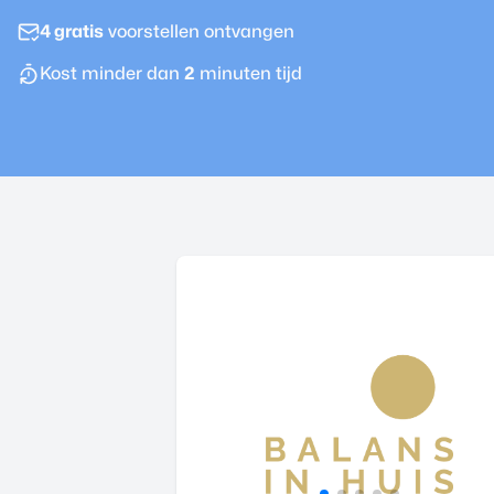
4 gratis
voorstellen ontvangen
Kost minder dan
2
minuten tijd