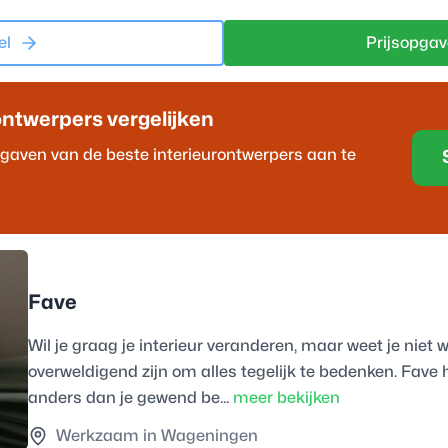
el
Prijsopgav
ontwerper
s vergelijken
opgaven van de beste
interieurontwerper
s aan te
Fave
Wil je graag je interieur veranderen, maar weet je niet
overweldigend zijn om alles tegelijk te bedenken. Fave h
anders dan je gewend be...
meer bekijken
Werkzaam in Wageningen