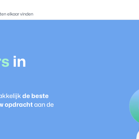
ten elkaar vinden
r
s
in
akkelijk
de beste
w opdracht
aan de