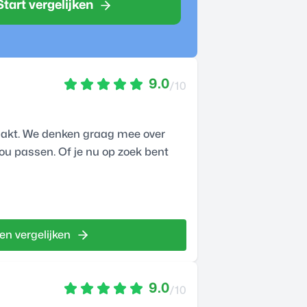
Start vergelijken
9.0
/10
aakt. We denken graag mee over
jou passen. Of je nu op zoek bent
en vergelijken
9.0
/10