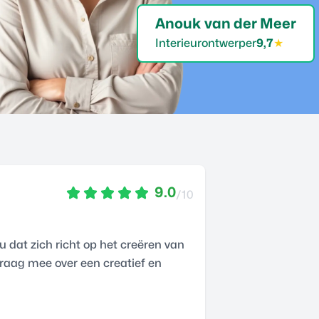
Anouk van der Meer
Interieurontwerper
9,7
★
9.0
/10
 dat zich richt op het creëren van
graag mee over een creatief en