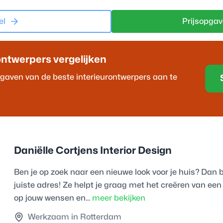
el
Prijsopgav
ontwerper
s vergelijken
opgaven van de beste
interieurontwerper
s aan te
Daniëlle Cortjens Interior Design
Ben je op zoek naar een nieuwe look voor je huis? Dan b
juiste adres! Ze helpt je graag met het creëren van ee
op jouw wensen en...
meer bekijken
Werkzaam in Rotterdam