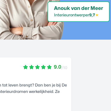
Anouk van der Meer
Interieurontwerper
9,7
★
9.0
/10
 tot leven brengt? Dan ben je bij De
nterieurdromen werkelijkheid. Ze