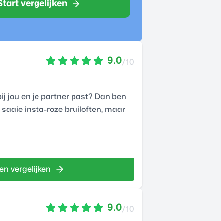
Start vergelijken
9.0
/10
bij jou en je partner past? Dan ben
 saaie insta-roze bruiloften, maar
en vergelijken
9.0
/10