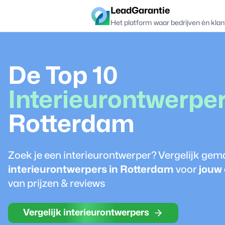
LeadGarantie
Het platform waar bedrijven én klan
De Top 10
Interieurontwerpe
Rotterdam
Zoek je een
interieurontwerper
? Vergelijk gem
interieurontwerper
s in
Rotterdam
voor
jouw
van prijzen & reviews
Vergelijk interieurontwerpers