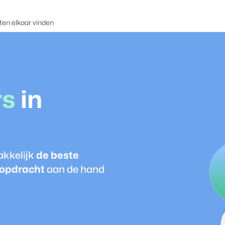
ten elkaar vinden
r
s
in
akkelijk
de beste
 opdracht
aan de hand