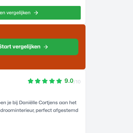
en vergelijken
Start vergelijken
9.0
/10
en je bij Daniëlle Cortjens aan het
n droominterieur, perfect afgestemd