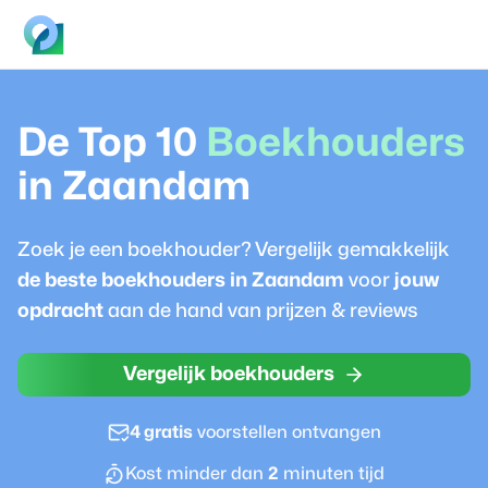
De Top 10
Boekhouder
s
in
Zaandam
Zoek je een
boekhouder
? Vergelijk gemakkelijk
de beste
boekhouder
s in
Zaandam
voor
jouw
opdracht
aan de hand van prijzen & reviews
Vergelijk boekhouders
4 gratis
voorstellen ontvangen
Kost minder dan
2
minuten tijd