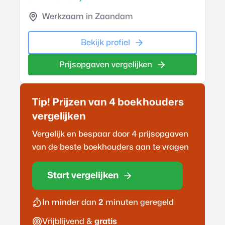
Werkzaam in Zaandam
Bekijk profiel
Prijsopgaven vergelijken
Tip! Prijzen van 4
boekhouder
s
vergelijken
Vergelijk en bespaar door 4 prijsopgaven
van de beste
boekhouder
s aan te vragen
Start vergelijken
In minder dan
2
minuten geregeld
Vrijblijvend &
gratis