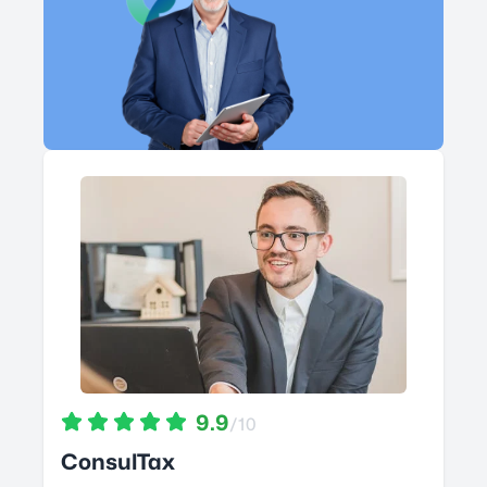
9.9
/10
ConsulTax