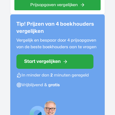
Prijsopgaven vergelijken
Tip! Prijzen van 4
boekhouder
s
vergelijken
Vergelijk en bespaar door 4 prijsopgaven
van de beste
boekhouder
s aan te vragen
Start vergelijken
In minder dan
2
minuten geregeld
Vrijblijvend &
gratis