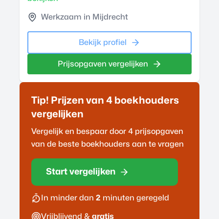
Werkzaam in Mijdrecht
Bekijk profiel
Prijsopgaven vergelijken
Tip! Prijzen van 4
boekhouder
s
vergelijken
Vergelijk en bespaar door 4 prijsopgaven
van de beste
boekhouder
s aan te vragen
Start vergelijken
In minder dan
2
minuten geregeld
Vrijblijvend &
gratis