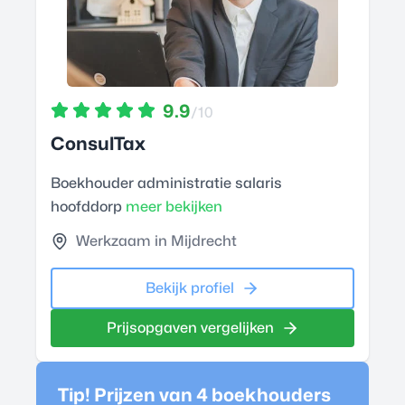
9.9
/10
ConsulTax
Boekhouder administratie salaris
hoofddorp
meer bekijken
Werkzaam in Mijdrecht
Bekijk profiel
Prijsopgaven vergelijken
Tip! Prijzen van 4
boekhouder
s