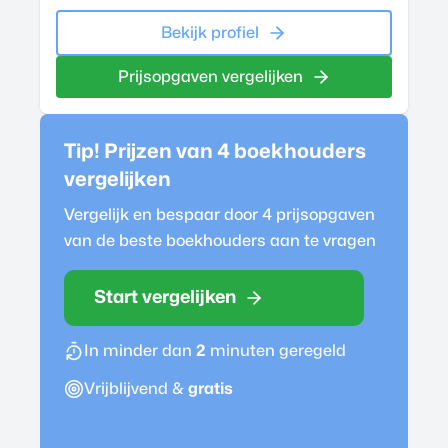
Bekijk profiel
Prijsopgaven vergelijken
Tip! Prijzen van 4
boekhouder
s
vergelijken
Vergelijk en bespaar door 4 prijsopgaven
van de beste
boekhouder
s aan te vragen
Start vergelijken
In minder dan
2
minuten geregeld
Vrijblijvend &
gratis