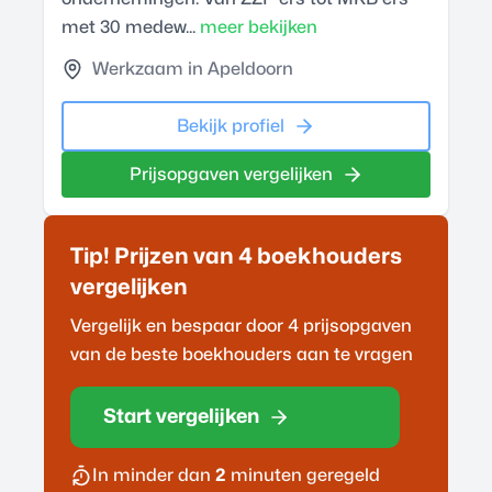
met 30 medew...
meer bekijken
Werkzaam in Apeldoorn
Bekijk profiel
Prijsopgaven vergelijken
Tip! Prijzen van 4
boekhouder
s
vergelijken
Vergelijk en bespaar door 4 prijsopgaven
van de beste
boekhouder
s aan te vragen
Start vergelijken
In minder dan
2
minuten geregeld