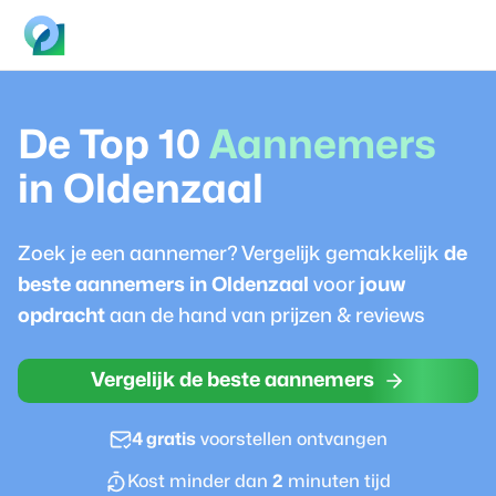
De Top 10
Aannemer
s
in
Oldenzaal
Zoek je een
aannemer
? Vergelijk gemakkelijk
de
beste
aannemer
s in
Oldenzaal
voor
jouw
opdracht
aan de hand van prijzen & reviews
Vergelijk de beste aannemers
4 gratis
voorstellen ontvangen
Kost minder dan
2
minuten tijd