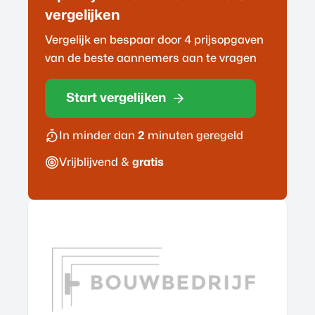
vergelijken
Vergelijk en bespaar door 4 prijsopgaven
van de beste
aannemer
s aan te vragen
Start vergelijken
In minder dan
2
minuten geregeld
Vrijblijvend &
gratis