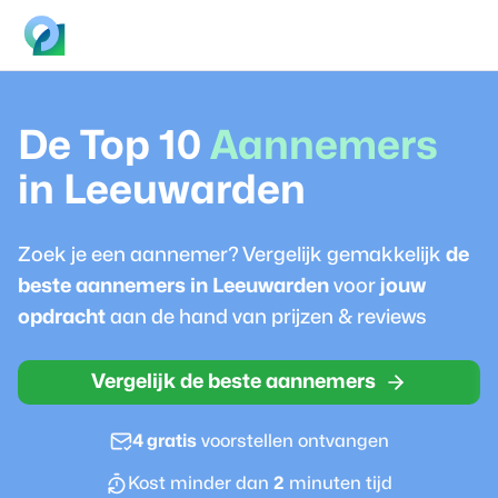
De Top 10
Aannemer
s
in
Leeuwarden
Zoek je een
aannemer
? Vergelijk gemakkelijk
de
beste
aannemer
s in
Leeuwarden
voor
jouw
opdracht
aan de hand van prijzen & reviews
Vergelijk de beste aannemers
4 gratis
voorstellen ontvangen
Kost minder dan
2
minuten tijd