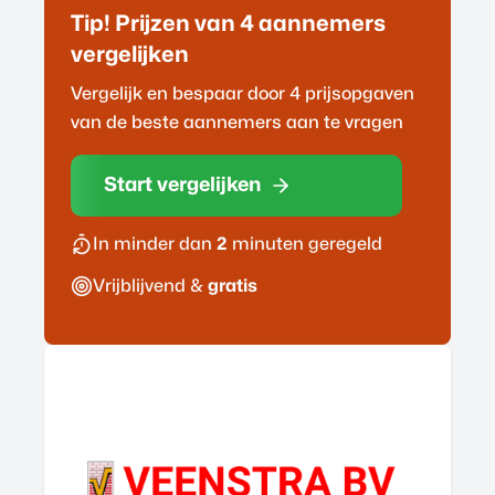
Tip! Prijzen van 4
aannemer
s
vergelijken
Vergelijk en bespaar door 4 prijsopgaven
van de beste
aannemer
s aan te vragen
Start vergelijken
In minder dan
2
minuten geregeld
Vrijblijvend &
gratis