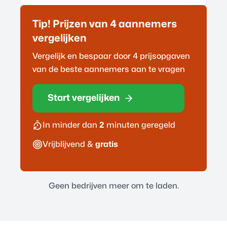
Tip! Prijzen van 4
aannemer
s
vergelijken
Vergelijk en bespaar door 4 prijsopgaven
van de beste
aannemer
s aan te vragen
Start vergelijken
In minder dan
2
minuten geregeld
Vrijblijvend &
gratis
Geen bedrijven meer om te laden.