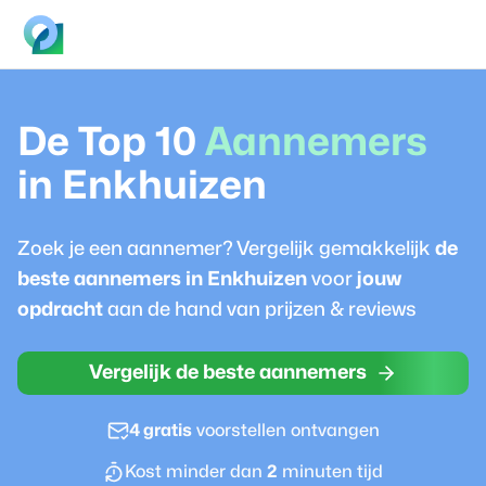
De Top 10
Aannemer
s
in
Enkhuizen
Zoek je een
aannemer
? Vergelijk gemakkelijk
de
beste
aannemer
s in
Enkhuizen
voor
jouw
opdracht
aan de hand van prijzen & reviews
Vergelijk de beste aannemers
4 gratis
voorstellen ontvangen
Kost minder dan
2
minuten tijd