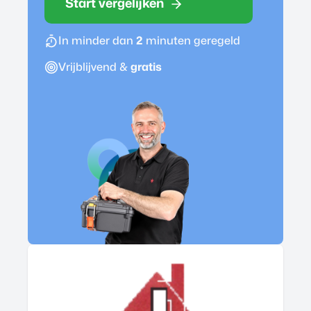
Start vergelijken
In minder dan
2
minuten geregeld
Vrijblijvend &
gratis