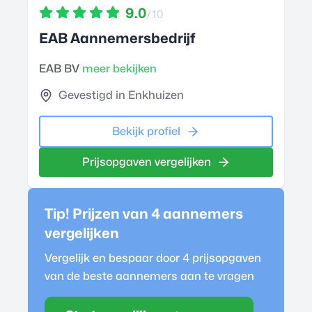
9.0
/10
EAB Aannemersbedrijf
EAB BV
meer bekijken
Gevestigd in Enkhuizen
Bekijk profiel
Prijsopgaven vergelijken
Tip! Prijzen van 4
aannemer
s
vergelijken
Vergelijk en bespaar door 4 prijsopgaven
van de beste
aannemer
s aan te vragen