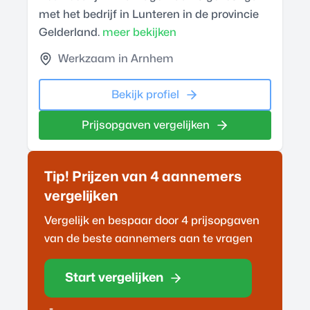
met het bedrijf in Lunteren in de provincie
Gelderland.
meer bekijken
Werkzaam in Arnhem
Bekijk profiel
Prijsopgaven vergelijken
Tip! Prijzen van 4
aannemer
s
vergelijken
Vergelijk en bespaar door 4 prijsopgaven
van de beste
aannemer
s aan te vragen
Start vergelijken