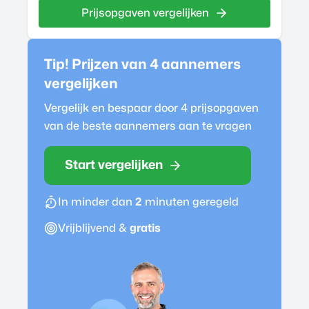
Prijsopgaven vergelijken
Tip! Prijzen van 4
aannemer
s
vergelijken
Vergelijk en bespaar door 4 prijsopgaven
van de beste
aannemer
s aan te vragen
Start vergelijken
In minder dan
2
minuten geregeld
Vrijblijvend &
gratis