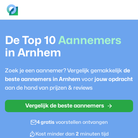
De Top 10
Aannemer
s
in
Arnhem
Zoek je een
aannemer
? Vergelijk gemakkelijk
de
beste
aannemer
s in
Arnhem
voor
jouw opdracht
aan de hand van prijzen & reviews
Vergelijk de beste aannemers
4 gratis
voorstellen ontvangen
Kost minder dan
2
minuten tijd