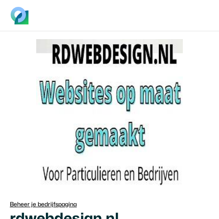
Beheer je bedrijfspagina
rdwebdesign.nl