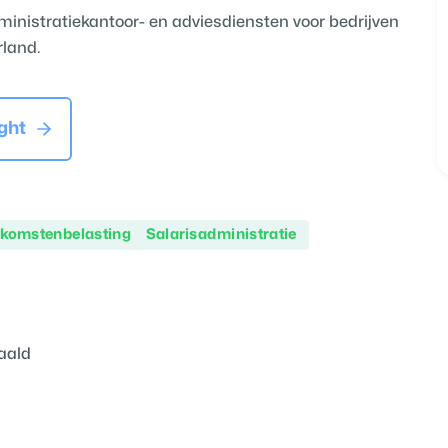
ministratiekantoor- en adviesdiensten voor bedrijven
rland.
ght
nkomstenbelasting
Salarisadministratie
aald