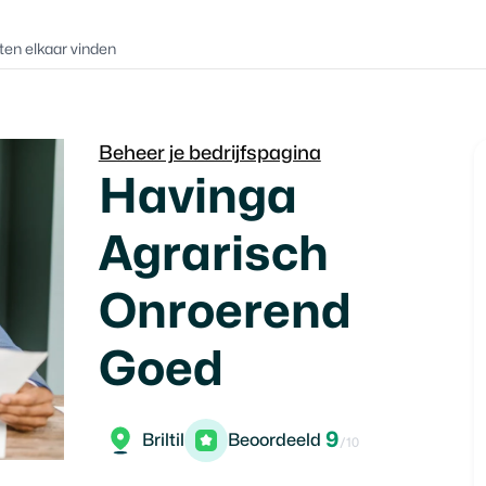
ten elkaar vinden
Beheer je bedrijfspagina
Havinga
Agrarisch
Onroerend
Goed
9
Briltil
Beoordeeld
/10